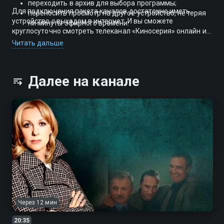
переходить в архив для выбора программы;
Для подключения пакета каналов достаточно иметь
переносить просмотр на другое устройство, не теряя
устройство с выходом в интернет. И вы сможете
ни минуты эфирного времени.
круглосуточно смотреть телеканал «Киносерия» онлайн и
на ТВ в хорошем качестве, подключив к своему аккаунту
Читать дальше
одновременно до 5 устройств.
Далее на канале
Через 12 мин
20:35