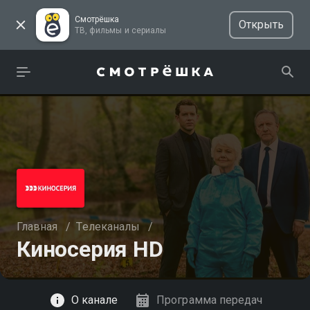
Смотрёшка
Открыть
ТВ, фильмы и сериалы
Главная
/
Телеканалы
/
Киносерия HD
Смотреть
О канале
Программа передач