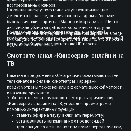
востребованных жанров.
На канале вас круглосуточно ждут захватывающие
детективные расследования, военные драмы, боевики,
биографические картины: «Мастер и Маргарита», «Чисто
английские убийства», «Белый воротничок» и другие.
Программирование канала рассчитано на то, чтоб
Ежемесячно канал предлагает премьеры сериалов. Среди
комфортно вписаться в ритм жизни большинства зрителей.
них как уже полюбившиеся зрителям, так и те, что в России
Сегодня у «Киносерии» есть также HD-версия.
будут показаны впервые.
Смотрите канал «Киносерия» онлайн и на
ТВ
Пакетные предложения «Смотрёшки» охватывают сотни
телеканалов и онлайн-кинотеатры. Тарифами
предусмотрены также каналы в формате высокой четкости
и на языке оригинала.
У абонентов есть возможность смотреть прямой эфир
«Киносерии» онлайн и на ТВ, управляя просмотром с
помощью интерактивных функций:
ставить эфир на паузу, включать перемотку;
устанавливать напоминание о предстоящей
трансляции за день, за час или прямо перед началом;