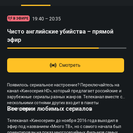
19:40 – 20:35
В ЭФИРЕ
Чисто английские убийства – прямой
эфир
Смотреть
Появилось сериальное настроение? Переключайтесь на
канал «Киносерия HD», который предлагает российские и
зарубежные сериалы разных жанров. Телеканал вместе с
несколькими сотнями других входит в пакеты
Все серии любимых сериалов
«Смотрёшки».
Телеканал «Киносерия» до ноября 2016 года выходил в
эфир под названием «Много ТВ», но с самого начала был
ориентирован на показ многосерийных фильмов самых