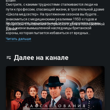
Блан».
Смотрите, с какими трудностями сталкиваются люди на
пути к профессии, спасающей жизни, в трогательной драме
«Школа медсестер». На протяжении сезонов вы будете
знакомиться с медицинскими реалиями 1950-х годов и
Не пропустите эмоциональный ситком «Королева страны
процессом становления сестринского дела в послевоенной
Оз» о жизни вымышленной наследницы британской
Дании.
короны, которая пытается избавиться от вредных
привычек и стать лидером нации.
Читать дальше
Далее на канале