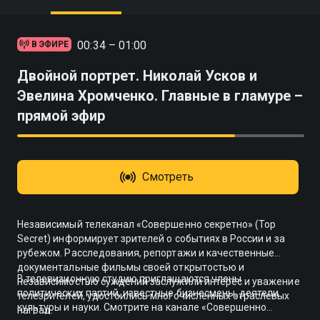
00:34 – 01:00
В ЭФИРЕ
Двойной портрет. Николай Усков и
Эвелина Хромченко. Главные в гламуре –
прямой эфир
Смотреть
Независимый телеканал «Совершенно секретно» (Top
Secret) информирует зрителей о событиях в России и за
рубежом. Расследования, репортажи и качественные
документальные фильмы своей открытостью и
В телевизионную студию приглашаются члены
независимостью суждений заслужили интерес и уважение
политических партий, известные бизнесмены, деятели
телезрителей, удостоились многочисленных отраслевых
культуры и науки. Смотрите на канале «Совершенно
наград.