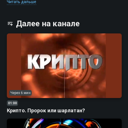
секретно» уникальные для отечественного телевидения
Читать дальше
ток-шоу и интервью о политике, истории, науке и культуре.
Далее на канале
Через 6 мин
01:00
Крипто. Пророк или шарлатан?