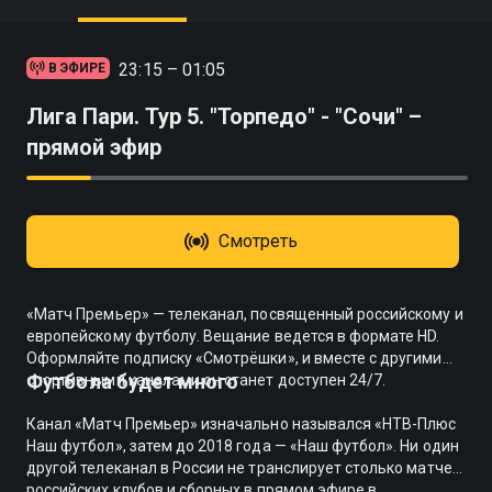
23:15 – 01:05
В ЭФИРЕ
Лига Пари. Тур 5. "Торпедо" - "Сочи" –
прямой эфир
Смотреть
«Матч Премьер» — телеканал, посвященный российскому и
европейскому футболу. Вещание ведется в формате HD.
Оформляйте подписку «Смотрёшки», и вместе с другими
Футбола будет много
спортивными каналами он станет доступен 24/7.
Канал «Матч Премьер» изначально назывался «НТВ-Плюс
Наш футбол», затем до 2018 года — «Наш футбол». Ни один
другой телеканал в России не транслирует столько матчей
российских клубов и сборных в прямом эфире в