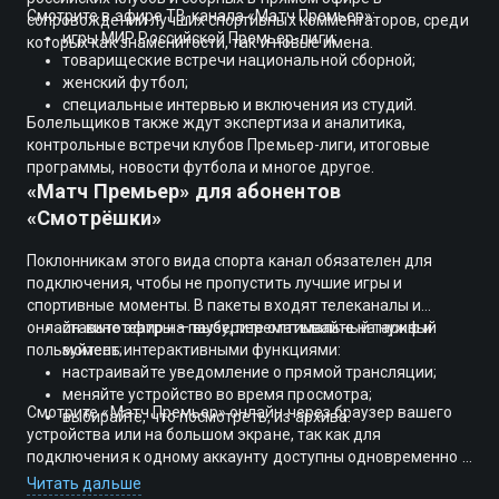
Смотрите в эфире ТВ-канала «Матч Премьер»:
сопровождении лучших спортивных комментаторов, среди
игры МИР Российской Премьер-лиги;
которых как знаменитости, так и новые имена.
товарищеские встречи национальной сборной;
женский футбол;
специальные интервью и включения из студий.
Болельщиков также ждут экспертиза и аналитика,
контрольные встречи клубов Премьер-лиги, итоговые
программы, новости футбола и многое другое.
«Матч Премьер» для абонентов
«Смотрёшки»
Поклонникам этого вида спорта канал обязателен для
подключения, чтобы не пропустить лучшие игры и
спортивные моменты. В пакеты входят телеканалы и
онлайн-кинотеатры — выберите оптимальный тариф и
ставьте эфир на паузу, перематывайте на нужный
пользуйтесь интерактивными функциями:
момент;
настраивайте уведомление о прямой трансляции;
меняйте устройство во время просмотра;
Смотрите «Матч Премьер» онлайн через браузер вашего
выбирайте, что посмотреть, из архива.
устройства или на большом экране, так как для
подключения к одному аккаунту доступны одновременно 5
устройств.
Читать дальше