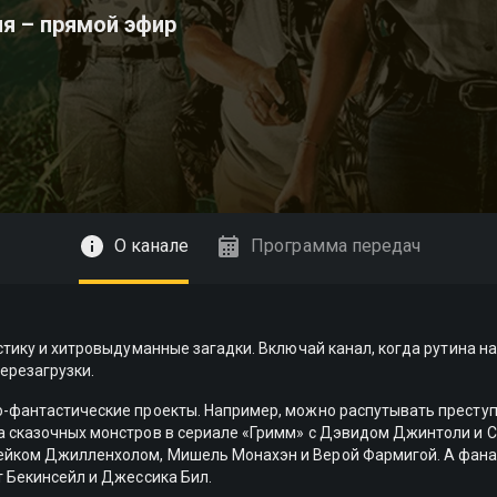
ия – прямой эфир
О канале
Программа передач
астику и хитровыдуманные загадки. Включай канал, когда рутина н
ерезагрузки.
но-фантастические проекты. Например, можно распутывать прест
на сказочных монстров в сериале «Гримм» с Дэвидом Джинтоли и
жейком Джилленхолом, Мишель Монахэн и Верой Фармигой. А фана
т Бекинсейл и Джессика Бил.