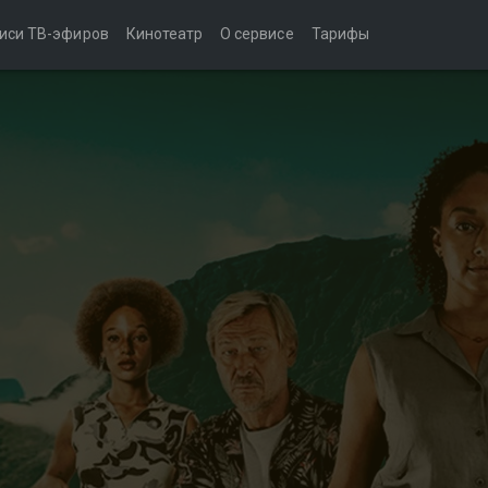
иси ТВ-эфиров
Кинотеатр
О сервисе
Тарифы