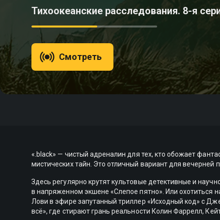
Тихоокеанские расследования. 8-я сер
Смотреть
«.black» — чистый адреналин для тех, кто обожает фант
мистических тайн. Это отличный вариант для вечерней п
Здесь регулярно крутят культовые детективные и науч
в напряженном экшене «Слепое пятно». Или охотиться 
Лови в эфире запутанный триллер «Исходный код» с Д
всё», где стирают грань реальности Колин Фаррелл, Кей