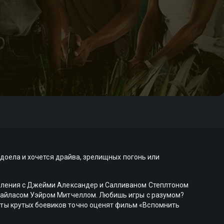
адоела и хочется драйва, зрелищных погонь или
упления с Джейми Александер и Салливаном Степлтоном
 Сайласом Уэйром Митчеллом. Любишь игры с разумом?
ты крутых боевиков точно оценят фильм «Вспомнить