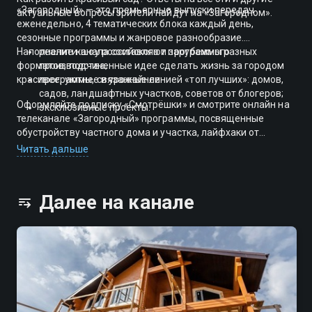
«Загородный» — это премьерные выпуски передач
актуальные вопросы зрители найдут на «Загородном».
еженедельно, 4 тематических блока каждый день,
сезонные программы и жанровое разнообразие.
Наполнение канала составляют программы разных
реалити-шоу российского и зарубежного
форматов, подчиненные идее сделать жизнь за городом
производства;
красивее, уютнее и урожайнее:
программы, связанные линией «топ лучших»: домов,
садов, ландшафтных участков, советов от блогеров;
Оформляйте подписку «Смотрёшки» и смотрите онлайн на
эксклюзивные проекты.
телеканале «Загородный» программы, посвященные
обустройству частного дома и участка, лайфхаки от
экспертов для получения экологически чистого урожая и
Читать дальше
рецепты блюд из того, что выросло на грядке или в
близлежащем лесу.
Далее на канале