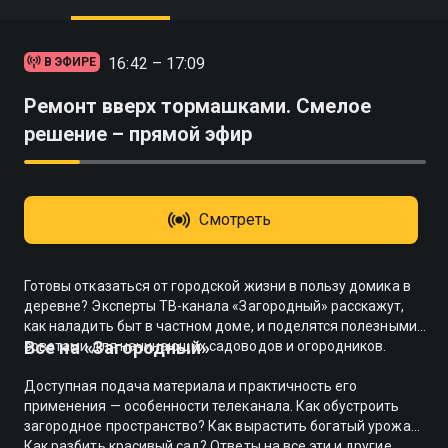
16:42 – 17:09
В ЭФИРЕ
Ремонт вверх тормашками. Смелое
решение – прямой эфир
Смотреть
Готовы отказаться от городской жизни в пользу домика в
деревне? Эксперты ТВ-канала «Загородный» расскажут,
как наладить быт в частном доме, и поделятся полезными
Все на «Загородный»
советами для начинающих садоводов и огородников.
Доступная подача материала и практичность его
применения — особенности телеканала. Как обустроить
загородное пространство? Как вырастить богатый урожай?
Как разбить красивый сад? Ответы на все эти и другие