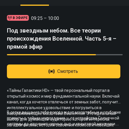
09:25 – 10:00
В ЭФИРЕ
Под звездным небом. Все теории
происхождения Вселенной. Часть 5-я –
прямой эфир
Смотреть
«Тайны Галактики HD» — твой персональный портал в
открытый космос и мир фундаментальной науки. Включай
канал, когда хочется отвлечься от земных забот, получить
интеллектуальное удовольствие и погрузиться в
В сетке вещания тебя всегда ждут масштабные и глубокие
завораживающие масштабы Вселенной. Это идеальный
проекты о тайнах мироздания — от устройства Солнечной
выбор для думающей аудитории, которой интересны
системы до изучения черных дыр и квантовой механики.
загадки физики, история освоения космоса и новейшие