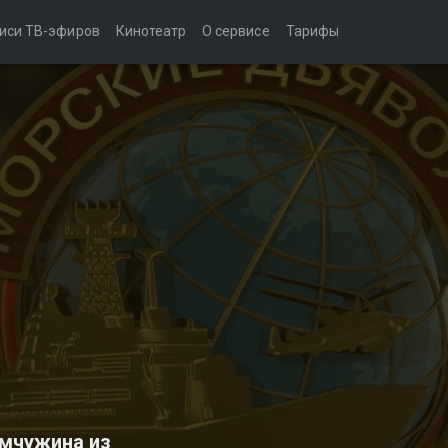
иси ТВ-эфиров
Кинотеатр
О сервисе
Тарифы
мчужина из