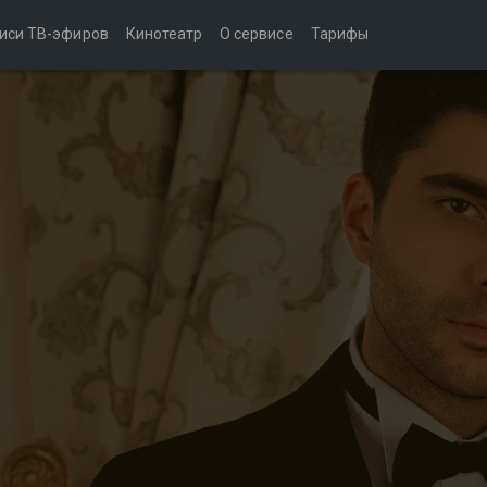
иси ТВ-эфиров
Кинотеатр
О сервисе
Тарифы