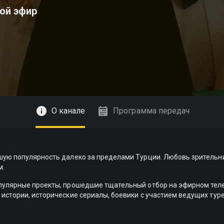
ой эфир
О канале
Программа передач
шую популярность далеко за пределами Турции. Любовь зрительни
м.
пулярные проекты, прошедшие тщательный отбор на эфирном теле
истории, исторические сериалы, боевики с участием ведущих туре