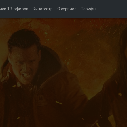
иси ТВ-эфиров
Кинотеатр
О сервисе
Тарифы