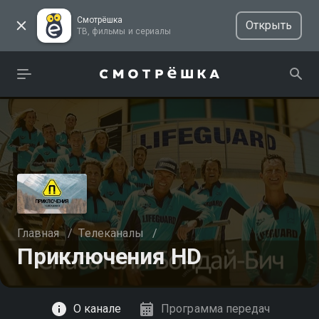
Смотрёшка
Открыть
ТВ, фильмы и сериалы
Главная
/
Телеканалы
/
Приключения HD
Смотреть
О канале
Программа передач