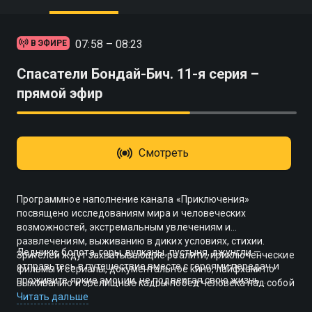
07:58 – 08:23
В ЭФИРЕ
Спасатели Бондай-Бич. 11-я серия –
прямой эфир
Смотреть
Программное наполнение канала «Приключения»
посвящено исследованиям мира и человеческих
возможностей, экстремальным увлечениям и
развлечениям, выживанию в диких условиях, стихии.
Ледники, болота, горы, вулканы, пустыня, джунгли —
Зрителей ждут захватывающие реалити, приключенческие
отправьтесь в путешествие вместе с героями передач и
фильмы и сериалы, документальное кино, лайфхаки по
проживите яркие эмоции, не подвергая свою жизнь
выживанию и зрелищные кадры побед человека над собой
реальной опасности. Смотрите телеканал «Приключения»
и стихией.
Читать дальше
онлайн и на ТВ, оформив подписку «Смотрёшки».