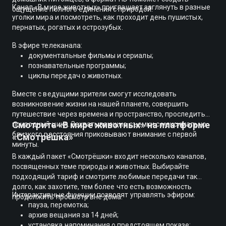
Канал «В мире животных» приглашает заглянуть в разные
ощущение полного единения с природой.
уголки мира и посмотреть, как проходит день пушистых,
пернатых, рогатых и острозубых.
В эфире телеканала:
документальные фильмы и сериалы;
познавательные программы;
циклы передач о животных.
Вместе с ведущими зрители смогут исследовать
возникновение жизни на нашей планете, совершить
путешествие через времена и пространство, проследить
Смотрите «В мире животных» на платформе
природный цикл. Захватывающие съемки с максимально
близкого расстояния приковывают внимание с первой
«Смотрёшка»
минуты.
В каждый пакет «Смотрёшки» входит несколько каналов,
посвященных теме природы и животных. Выбирайте
подходящий тариф и смотрите любимые передачи так
долго, как захотите, тем более что есть возможность
Интерактивные функции позволят управлять эфиром:
продолжить просмотр вне дома.
пауза, перемотка;
архив вещания за 14 дней;
установка напоминания о предстоящем показе;