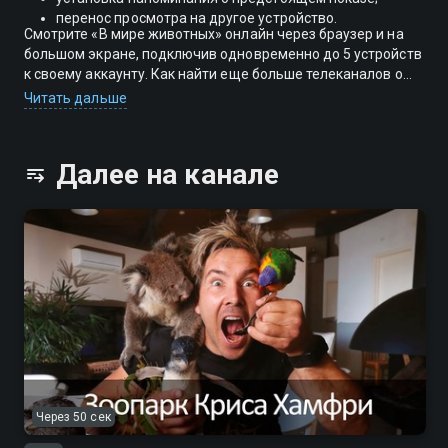
перенос просмотра на другое устройство.
Смотрите «В мире животных» онлайн через браузер и на
большом экране, подключив одновременно до 5 устройств
к своему аккаунту. Как найти еще больше телеканалов о
природе внутри подписки?
Читать дальше
Далее на канале
Через 50 сек