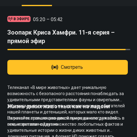
05:20 – 05:42
В ЭФИРЕ
Зоопарк Криса Хамфри. 11-я серия –
прямой эфир
Смотреть
Телеканал «В мире животных» дает уникальную
возможность с безопасного расстояния понаблюдать за
удивительными представителями фауны и свирепыми
Жизнь диких животных как на ладони
хищниками, посмотреть на «краснокнижных» обитателей
нашей планеты и детенышей, которых мало кто видел.
Включайте трансляцию дикой природы и погружайтесь в
На развлекательно-познавательном канале для всей
нее, не вставая с дивана.
семьи зрители найдут множество любопытных фактов и
удивительные истории о жизни диких животных и
домашних питомцев, а формат HD поможет создать