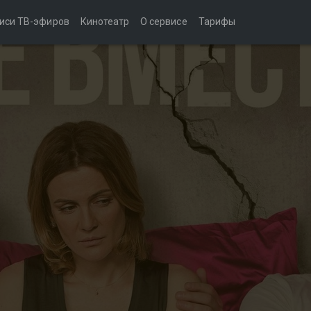
иси ТВ-эфиров
Кинотеатр
О сервисе
Тарифы