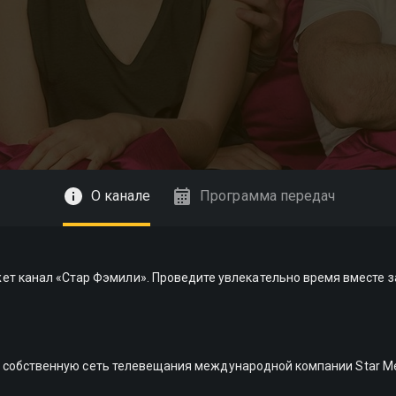
О канале
Программа передач
т канал «Стар Фэмили». Проведите увлекательно время вместе з
т в собственную сеть телевещания международной компании Star Med