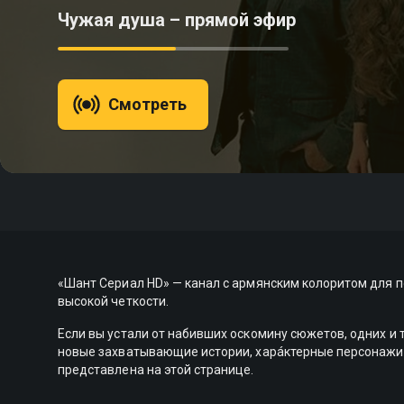
Чужая душа – прямой эфир
Смотреть
«Шант Сериал HD» — канал с армянским колоритом для 
высокой четкости.
Если вы устали от набивших оскомину сюжетов, одних и т
новые захватывающие истории, харáктерные персонажи 
представлена на этой странице.