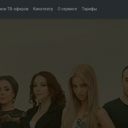
иси ТВ-эфиров
Кинотеатр
О сервисе
Тарифы