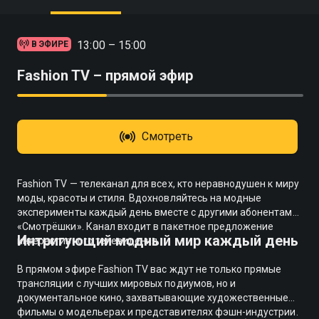
13:00 – 15:00
В ЭФИРЕ
Fashion TV – прямой эфир
Смотреть
Fashion TV — телеканал для всех, кто неравнодушен к миру
моды, красоты и стиля. Вдохновляйтесь на модные
эксперименты каждый день вместе с другими абонентами
«Смотрёшки». Канал входит в пакетное предложение
Интригующий модный мир каждый день
интерактивного телевидения.
В прямом эфире Fashion TV вас ждут не только прямые
трансляции с лучших мировых подиумов, но и
документальное кино, захватывающие художественные
фильмы о модельерах и представителях фэшн-индустрии.