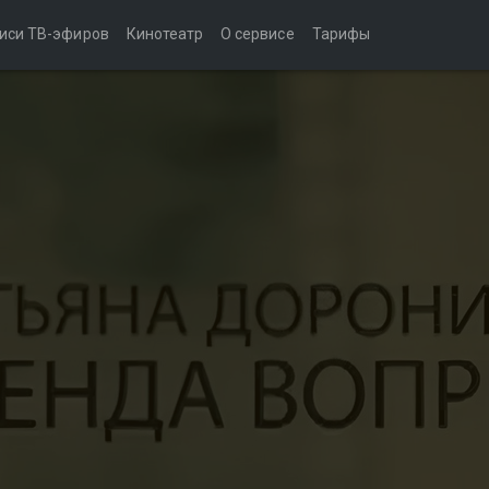
иси ТВ-эфиров
Кинотеатр
О сервисе
Тарифы