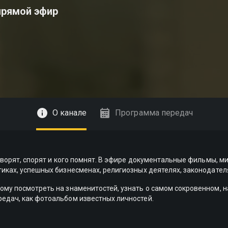
прямой эфир
О канале
Программа передач
говорят, спорят и кого помнят. В эфире документальные фильмы, м
тиках, успешных бизнесменах, религиозных деятелях, законодател
му посмотреть на знаменитостей, узнать о самом сокровенном, на
едач, как фотоальбом известных личностей.