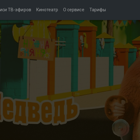
иси ТВ-эфиров
Кинотеатр
О сервисе
Тарифы