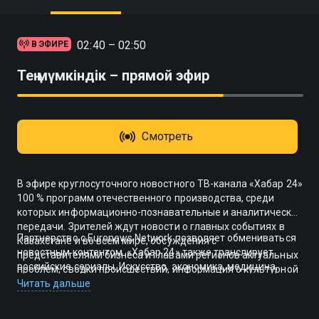
02:40 – 02:50
В ЭФИРЕ
Тең мүмкіндік – прямой эфир
Смотреть
В эфире круглосуточного новостного ТВ-канала «Хабар 24»
100 % программ отечественного производства, среди
которых информационно-познавательные и аналитические
передачи. Зрителей ждут новости о главных событиях в
Партнерство с Euronews Network позволяет обмениваться
Казахстане и во всем мире, обсуждения с
новостным контентом. «Хабар 24» также транслирует
представителями бизнеса и главами регионов актуальных
российские сериалы. Искусство, экономика, медицина,
проблем, сводки происшествий, информация о культурной
сельское хозяйство, промышленность, закон и право — все
жизни страны.
Читать дальше
эти аспекты жизни современного Казахстана
рассматриваются в передачах на телеканале.