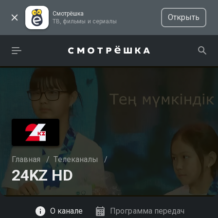
Смотрёшка
Открыть
ТВ, фильмы и сериалы
Главная
/
Телеканалы
/
24KZ HD
Смотреть
О канале
Программа передач