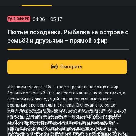
04:36 – 05:17
В ЭФИРЕ
Лютые походники. Рыбалка на острове с
семьёй и друзьями – прямой эфир
Смотреть
«Глазами туриста HD» — твое персональное окно в мир
больших открытий. Это не просто канал о путешествиях, а
серия живых экспедиций, где авторами выступают
реальные экстремалы и блогеры. Включай его, когда
В сетке вещания тебя всегда ждут вдохновляющие
хочется свободы, драйва и невероятных видов — от дикой
истории. Станислав Вулканов в проекте «3500 км за 100
природы до тайн подземелий. Формат 4K дарит эффект
дней с веслом» покажет, что такое настоящая воля к
полного присутствия: кажется, что ты сам стоишь на
победе, а Кирилл Казанцев проведет экскурсию по
вершине горы или пробираешься сквозь лесную чащу.
Готовься к приключениям, не вставая с любимого кресла.
заповедным тропам Северного Урала в программе «В горы