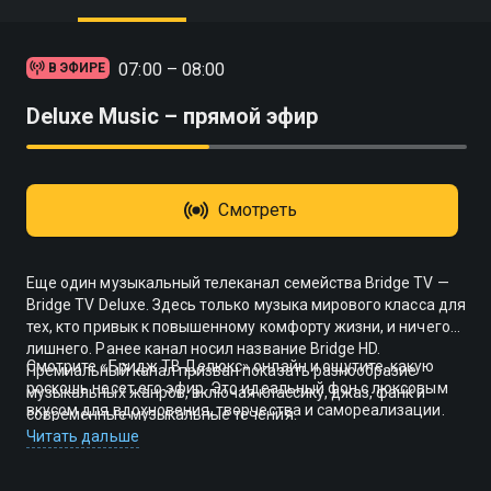
07:00 – 08:00
В ЭФИРЕ
Deluxe Music – прямой эфир
Смотреть
Еще один музыкальный телеканал семейства Bridge TV —
Bridge TV Deluxe. Здесь только музыка мирового класса для
тех, кто привык к повышенному комфорту жизни, и ничего
лишнего. Ранее канал носил название Bridge HD.
Смотрите «Бридж ТВ Делюкс» онлайн и ощутите, какую
Премиальный канал призван показать разнообразие
роскошь несет его эфир. Это идеальный фон с люксовым
музыкальных жанров, включая классику, джаз, фанк и
вкусом для вдохновения, творчества и самореализации.
современные музыкальные течения.
Читать дальше