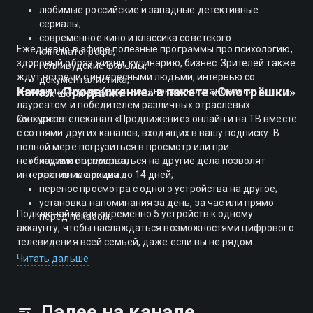
любимые российские и западные детективные
сериалы;
современное кино и классика советского
Ежедневно в эфире полезные программы про психологию,
кинематографа;
здоровый образ жизни, кулинарию, бизнес. Зрителей также
голливудские фильмы;
ждут встречи с интересными людьми, интервью со
документалистика;
Канал «Продвижение» в пакете «Смотрёшки»
знаменитостями. Канал неоднократно становился
ток-шоу и реалити.
лауреатом и победителем различных отраслевых
конкурсов.
Смотрите телеканал «Продвижение» онлайн и на ТВ вместе
с сотнями других каналов, входящих в вашу подписку. В
полной мере погрузиться в просмотр или при
необходимости прерваться на другие дела позволят
пауза и перемотка;
интерактивные опции:
хранение архива до 14 дней;
перенос просмотра с одного устройства на другое;
установка напоминания за день, за час или прямо
Подключайте одновременно 5 устройств к одному
перед показом.
аккаунту, чтобы наслаждаться возможностями цифрового
телевидения всей семьей, даже если вы не рядом.
Выбирайте один из выгодных тарифов и смотрите фильмы,
Читать дальше
сериалы, передачи в прямом эфире или в записи, на
большом экране или на мобильном устройстве.
Далее на канале