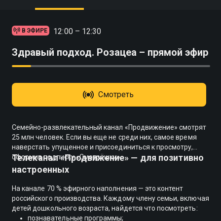
12:00 – 12:30
В ЭФИРЕ
Здравый подход. Розацеа – прямой эфир
Смотреть
Семейно-развлекательный канал «Продвижение» смотрят
25 млн человек. Если вы еще не среди них, самое время
наверстать упущенное и присоединиться к просмотру,
Телеканал «Продвижение» — для позитивно
оформив подписку «Смотрёшки».
настроенных
На канале 70 % эфирного наполнения — это контент
российского производства. Каждому члену семьи, включая
детей дошкольного возраста, найдется что посмотреть:
познавательные программы;