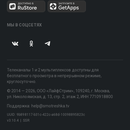
МЫ В СОЦСЕТЯХ
Телеканалы 1 и 2 мультиплексов доступны для
бесплатного просмотра в непрерывном режиме,
круглосуточно.
© 2014 — 2026, ООО «ЛайфСтрим», 109240, г. Москва,
ул. Николоямская, д. 13, стр. 2, этаж 2, ИНН 7710918800
Поддержка: help@smotreshka.tv
UUID: 9b898117-b31c-422c-a68d-10098895823c
v3.10.4
|
SSR