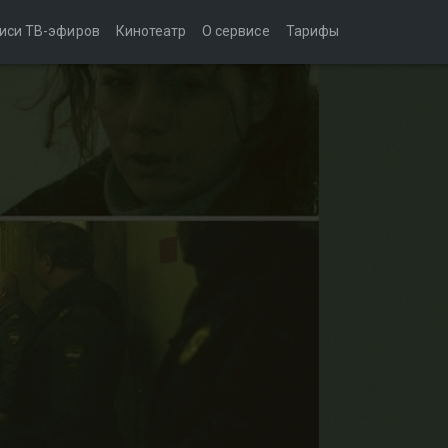
иси ТВ-эфиров
Кинотеатр
О сервисе
Тарифы