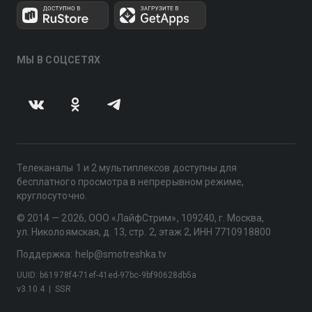
МЫ В СОЦСЕТЯХ
Телеканалы 1 и 2 мультиплексов доступны для
бесплатного просмотра в непрерывном режиме,
круглосуточно.
© 2014 — 2026, ООО «ЛайфСтрим», 109240, г. Москва,
ул. Николоямская, д. 13, стр. 2, этаж 2, ИНН 7710918800
Поддержка: help@smotreshka.tv
UUID: b61978f4-71ef-41ed-97bc-9bf90628db5a
v3.10.4
|
SSR