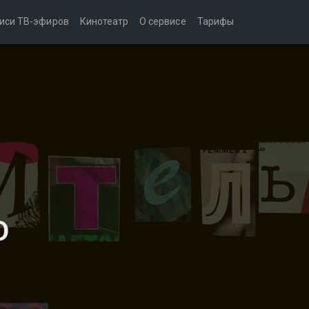
иси ТВ-эфиров
Кинотеатр
О сервисе
Тарифы
D