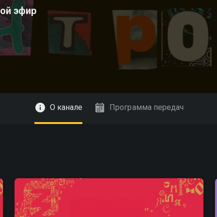
мой эфир
О канале
Программа передач