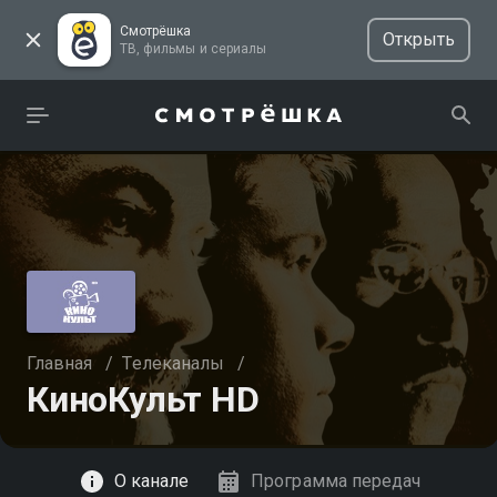
Смотрёшка
Открыть
ТВ, фильмы и сериалы
Главная
/
Телеканалы
/
КиноКульт HD
Смотреть
О канале
Программа передач