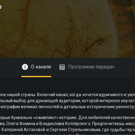
р
О канале
Программа передач
ое нашей страны. Включай канал, когда хочется вдумчивого и ув
альный выбор для думающей аудитории, которой интересно изуча
иографии великих личностей и детальные исторические реконстр
оторые буквально «оживляют» историю. Для любителей качествен
ва, Олега Фомина и Владислава Котлярского. Предпочитаешь мас
 Катериной Астаховой и Сергеем Стрельниковым, где судьбы гер