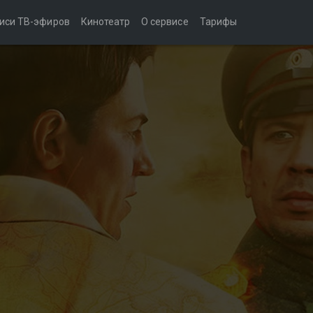
иси ТВ-эфиров
Кинотеатр
О сервисе
Тарифы