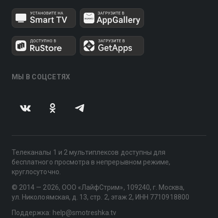
МЫ В СОЦСЕТЯХ
Телеканалы 1 и 2 мультиплексов доступны для
бесплатного просмотра в непрерывном режиме,
круглосуточно.
© 2014 — 2026, ООО «ЛайфСтрим», 109240, г. Москва,
ул. Николоямская, д. 13, стр. 2, этаж 2, ИНН 7710918800
Поддержка: help@smotreshka.tv