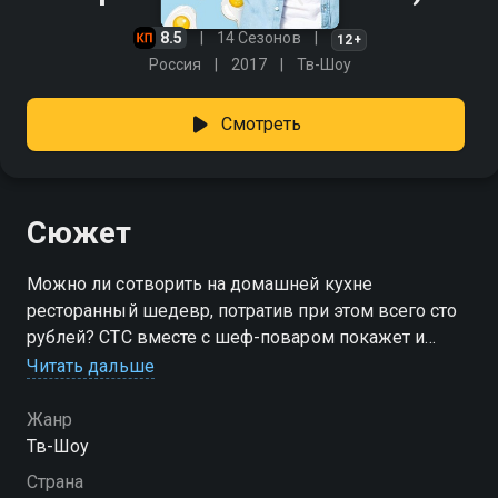
8.5
14 Сезонов
12+
Россия
2017
Тв-Шоу
Смотреть
Сюжет
Можно ли сотворить на домашней кухне
ресторанный шедевр, потратив при этом всего сто
рублей? СТС вместе с шеф-поваром покажет и
докажет, что такое возможно. Телеканал запускает
Читать дальше
новое кулинарное шоу «Про100 кухня». Ведущим
нового проекта стал Александр Белькович, шеф-
Жанр
повар, владелец нескольких ресторанов, автор
Тв-Шоу
кулинарных книг и победитель международных
Страна
конкурсов, известный зрителям СТС по проекту