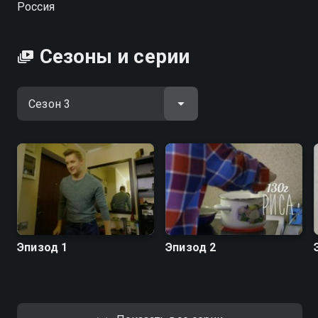
Россия
"МастерШеф.Дети". В новом шоу российский
Джейми Оливер научит готовить блюда
ресторанного уровня за пять минут, экономить в
Сезоны и серии
супермаркетах и делать кулинарные шедевры из
доступных ингредиентов для всей семьи.
Посмотреть онлайн 3 сезон сериала ПроСТО кухня
вы можете совершенно бесплатно в хорошем HD
качестве на Смотрёшке
Эпизод 1
Эпизод 2