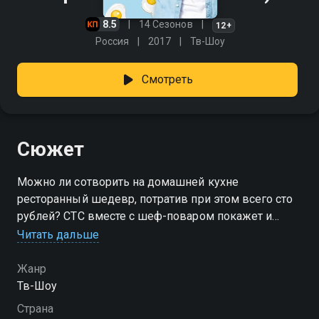
8.5
14 Сезонов
12+
Россия
2017
Тв-Шоу
Смотреть
Сюжет
Можно ли сотворить на домашней кухне
ресторанный шедевр, потратив при этом всего сто
рублей? СТС вместе с шеф-поваром покажет и
докажет, что такое возможно. Телеканал запускает
Читать дальше
новое кулинарное шоу «Про100 кухня». Ведущим
нового проекта стал Александр Белькович, шеф-
Жанр
повар, владелец нескольких ресторанов, автор
Тв-Шоу
кулинарных книг и победитель международных
Страна
конкурсов, известный зрителям СТС по проекту