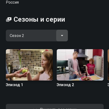
Россия
"МастерШеф.Дети". В новом шоу российский
Джейми Оливер научит готовить блюда
ресторанного уровня за пять минут, экономить в
Сезоны и серии
супермаркетах и делать кулинарные шедевры из
доступных ингредиентов для всей семьи.
Посмотреть онлайн 2 сезон сериала ПроСТО кухня
вы можете совершенно бесплатно в хорошем HD
качестве на Смотрёшке
Эпизод 1
Эпизод 2