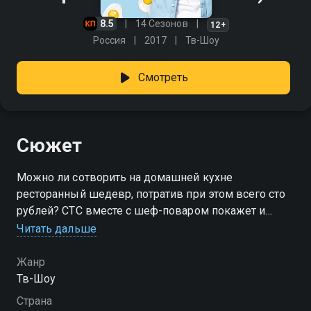
8.5
14 Сезонов
12+
Россия
2017
Тв-Шоу
Смотреть
Сюжет
Можно ли сотворить на домашней кухне
ресторанный шедевр, потратив при этом всего сто
рублей? СТС вместе с шеф-поваром покажет и
докажет, что такое возможно. Телеканал запускает
Читать дальше
новое кулинарное шоу «Про100 кухня». Ведущим
нового проекта стал Александр Белькович, шеф-
Жанр
повар, владелец нескольких ресторанов, автор
Тв-Шоу
кулинарных книг и победитель международных
Страна
конкурсов, известный зрителям СТС по проекту