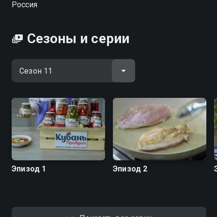
Россия
"МастерШеф.Дети". В новом шоу российский
Джейми Оливер научит готовить блюда
ресторанного уровня за пять минут, экономить в
Сезоны и серии
супермаркетах и делать кулинарные шедевры из
доступных ингредиентов для всей семьи.
Посмотреть онлайн 11 сезон сериала ПроСТО кухня
вы можете совершенно бесплатно в хорошем HD
качестве на Смотрёшке
Эпизод 1
Эпизод 2