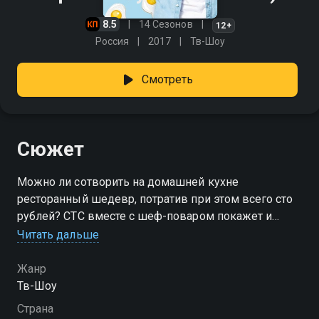
8.5
14 Сезонов
12+
Россия
2017
Тв-Шоу
Смотреть
Сюжет
Можно ли сотворить на домашней кухне
ресторанный шедевр, потратив при этом всего сто
рублей? СТС вместе с шеф-поваром покажет и
докажет, что такое возможно. Телеканал запускает
Читать дальше
новое кулинарное шоу «Про100 кухня». Ведущим
нового проекта стал Александр Белькович, шеф-
Жанр
повар, владелец нескольких ресторанов, автор
Тв-Шоу
кулинарных книг и победитель международных
Страна
конкурсов, известный зрителям СТС по проекту