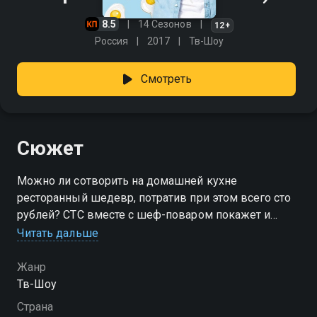
8.5
14 Сезонов
12+
Россия
2017
Тв-Шоу
Смотреть
Сюжет
Можно ли сотворить на домашней кухне
ресторанный шедевр, потратив при этом всего сто
рублей? СТС вместе с шеф-поваром покажет и
докажет, что такое возможно. Телеканал запускает
Читать дальше
новое кулинарное шоу «Про100 кухня». Ведущим
нового проекта стал Александр Белькович, шеф-
Жанр
повар, владелец нескольких ресторанов, автор
Тв-Шоу
кулинарных книг и победитель международных
Страна
конкурсов, известный зрителям СТС по проекту