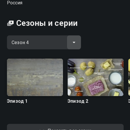
Россия
"МастерШеф.Дети". В новом шоу российский
Джейми Оливер научит готовить блюда
ресторанного уровня за пять минут, экономить в
Сезоны и серии
супермаркетах и делать кулинарные шедевры из
доступных ингредиентов для всей семьи.
Посмотреть онлайн 4 сезон сериала ПроСТО кухня
вы можете совершенно бесплатно в хорошем HD
качестве на Смотрёшке
Эпизод 1
Эпизод 2