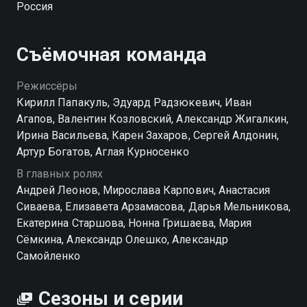
Россия
— жена миллионера с Рублевки. Смогут ли папины
дочки разжалобить ее и уговорить взять папу
сначала на работу, а потом, глядишь, и в мужья?
Съёмочная команда
Посмотреть онлайн 12 сезон сериала Папины дочки
Режиссёры
вы можете совершенно бесплатно в хорошем HD
Кирилл Папакуль, Эдуард Радзюкевич, Иван
качестве на Смотрёшке
Агапов, Валентин Козловский, Александр Жигалкин,
Ирина Васильева, Карен Захаров, Сергей Алдонин,
Артур Богатов, Аглая Курносенко
В главных ролях
Андрей Леонов, Мирослава Карпович, Анастасия
Сиваева, Елизавета Арзамасова, Дарья Мельникова,
Екатерина Старшова, Нонна Гришаева, Мария
Сёмкина, Александр Олешко, Александр
Самойленко
Сезоны и серии