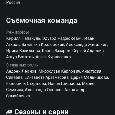
Россия
— жена миллионера с Рублевки. Смогут ли папины
дочки разжалобить ее и уговорить взять папу
сначала на работу, а потом, глядишь, и в мужья?
Съёмочная команда
Посмотреть онлайн 19 сезон сериала Папины дочки
Режиссёры
вы можете совершенно бесплатно в хорошем HD
Кирилл Папакуль, Эдуард Радзюкевич, Иван
качестве на Смотрёшке
Агапов, Валентин Козловский, Александр Жигалкин,
Ирина Васильева, Карен Захаров, Сергей Алдонин,
Артур Богатов, Аглая Курносенко
В главных ролях
Андрей Леонов, Мирослава Карпович, Анастасия
Сиваева, Елизавета Арзамасова, Дарья Мельникова,
Екатерина Старшова, Нонна Гришаева, Мария
Сёмкина, Александр Олешко, Александр
Самойленко
Сезоны и серии