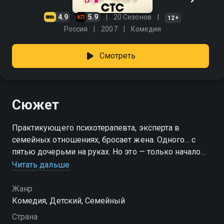
4.9
5.9
20 Сезонов
12+
Россия
2007
Комедия
Смотреть
Сюжет
Практикующего психотерапевта, эксперта в
семейных отношениях, бросает жена. Одного… с
пятью дочерьми на руках. Но это — только начало
кошмара. С ним остается теща и куча проблем!
Читать дальше
Сможет ли отец-одиночка, он же — отчаявшийся
психотерапевт, распугавший всех клиентов
Жанр
жалобами на жизнь, прокормить семью и снова
Комедия, Детский, Семейный
найти личное счастье? На горизонте уже появилась
Страна
молодая, привлекательная и очень богатая клиентка