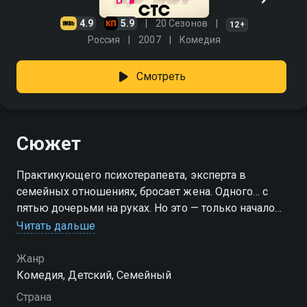
4.9
5.9
20 Сезонов
12+
Россия
2007
Комедия
Смотреть
Сюжет
Практикующего психотерапевта, эксперта в
семейных отношениях, бросает жена. Одного… с
пятью дочерьми на руках. Но это — только начало
кошмара. С ним остается теща и куча проблем!
Читать дальше
Сможет ли отец-одиночка, он же — отчаявшийся
психотерапевт, распугавший всех клиентов
Жанр
жалобами на жизнь, прокормить семью и снова
Комедия, Детский, Семейный
найти личное счастье? На горизонте уже появилась
Страна
молодая, привлекательная и очень богатая клиентка