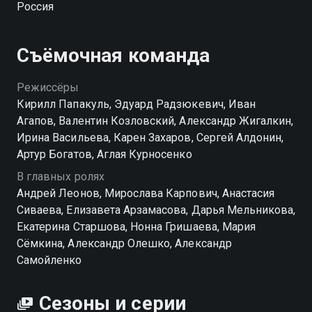
Россия
— жена миллионера с Рублевки. Смогут ли папины
дочки разжалобить ее и уговорить взять папу
сначала на работу, а потом, глядишь, и в мужья?
Съёмочная команда
Посмотреть онлайн 18 сезон сериала Папины дочки
Режиссёры
вы можете совершенно бесплатно в хорошем HD
Кирилл Папакуль, Эдуард Радзюкевич, Иван
качестве на Смотрёшке
Агапов, Валентин Козловский, Александр Жигалкин,
Ирина Васильева, Карен Захаров, Сергей Алдонин,
Артур Богатов, Аглая Курносенко
В главных ролях
Андрей Леонов, Мирослава Карпович, Анастасия
Сиваева, Елизавета Арзамасова, Дарья Мельникова,
Екатерина Старшова, Нонна Гришаева, Мария
Сёмкина, Александр Олешко, Александр
Самойленко
Сезоны и серии