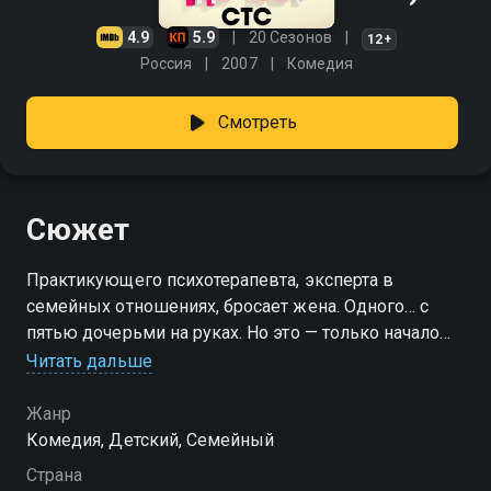
4.9
5.9
20 Сезонов
12+
Россия
2007
Комедия
Смотреть
Сюжет
Практикующего психотерапевта, эксперта в
семейных отношениях, бросает жена. Одного… с
пятью дочерьми на руках. Но это — только начало
кошмара. С ним остается теща и куча проблем!
Читать дальше
Сможет ли отец-одиночка, он же — отчаявшийся
психотерапевт, распугавший всех клиентов
Жанр
жалобами на жизнь, прокормить семью и снова
Комедия, Детский, Семейный
найти личное счастье? На горизонте уже появилась
Страна
молодая, привлекательная и очень богатая клиентка