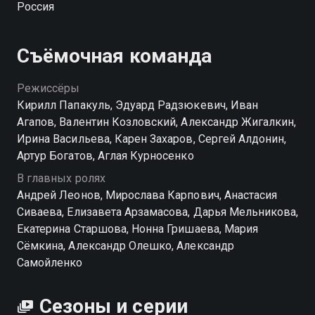
Россия
— жена миллионера с Рублевки. Смогут ли папины
дочки разжалобить ее и уговорить взять папу
сначала на работу, а потом, глядишь, и в мужья?
Съёмочная команда
Посмотреть онлайн 4 сезон сериала Папины дочки
Режиссёры
вы можете совершенно бесплатно в хорошем HD
Кирилл Папакуль, Эдуард Радзюкевич, Иван
качестве на Смотрёшке
Агапов, Валентин Козловский, Александр Жигалкин,
Ирина Васильева, Карен Захаров, Сергей Алдонин,
Артур Богатов, Аглая Курносенко
В главных ролях
Андрей Леонов, Мирослава Карпович, Анастасия
Сиваева, Елизавета Арзамасова, Дарья Мельникова,
Екатерина Старшова, Нонна Гришаева, Мария
Сёмкина, Александр Олешко, Александр
Самойленко
Сезоны и серии