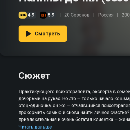
4.9
5.9
20 Сезонов
Россия
200
Смотреть
Сюжет
Практикующего психотерапевта, эксперта в семей
дочерьми на руках. Но это — только начало кошма
отец-одиночка, он же — отчаявшийся психотерапе
прокормить семью и снова найти личное счастье?
привлекательная и очень богатая клиентка — жен
разжалобить ее и уговорить взять папу сначала на
Читать дальше