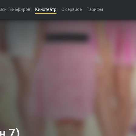
иси ТВ-эфиров
Кинотеатр
О сервисе
Тарифы
н 7)