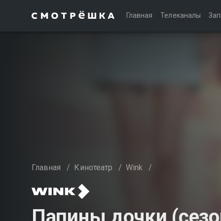
Главная
Телеканалы
Зап
Главная
/
Кинотеатр
/
Wink
/
Папины дочки (сезо