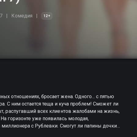
7
Комедия
12+
ных отношениях, бросает жена. Одного… с пятью
ра. С ним остается теща и куча проблем! Сможет ли
вт, распугавший всех клиентов жалобами на жизнь,
 На горизонте уже появилась молодая,
а миллионера с Рублевки. Смогут ли папины дочки
 работу, а потом, глядишь, и в мужья?