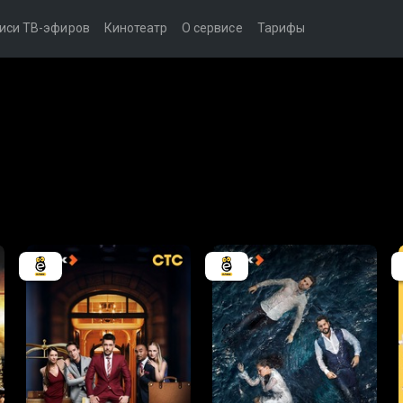
иси ТВ-эфиров
Кинотеатр
О сервисе
Тарифы