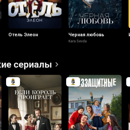
7.5
7.6
8.2
7.4
Отель Элеон
Черная любовь
Kara Sevda
кие
сериалы