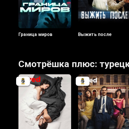
7.8
7.7
6.3
Граница миров
Выжить после
Смотрёшка плюс: турец