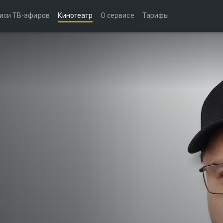
иси ТВ-эфиров
Кинотеатр
О сервисе
Тарифы