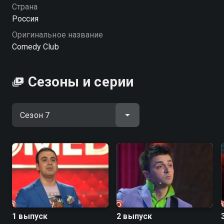
будет громко, дерзко и по-настоящему смешно!
Страна
«Comedy Club» — смотрите онлайн в хорошем
Россия
качестве.
Оригинальное название
Comedy Club
Посмотреть онлайн 7 сезон сериала Comedy Club вы
можете совершенно бесплатно в хорошем HD
качестве на Смотрёшке
Сезоны и серии
1 выпуск
2 выпуск