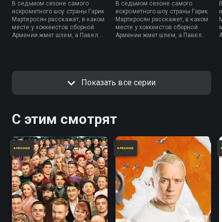
В седьмом сезоне самого
В седьмом сезоне самого
искрометного шоу страны Гарик
искрометного шоу страны Гарик
Мартиросян расскажет, в каком
Мартиросян расскажет, в каком
месте у хоккеистов сборной
месте у хоккеистов сборной
Армении жмет шлем, а Павел
Армении жмет шлем, а Павел
Воля процитирует любимое
Воля процитирует любимое
литературное произведение о
литературное произведение о
приключениях какашки.
приключениях какашки.
Участники дуэта имени Чехова
Участники дуэта имени Чехова
составят брачный контракт, а
составят брачный контракт, а
Показать все серии
стройный и подтянутый Дмитрий
стройный и подтянутый Дмитрий
Аверин посетит придорожное
Аверин посетит придорожное
кафе и попробует компот из
кафе и попробует компот из
сухожилий.
сухожилий.
С этим смотрят