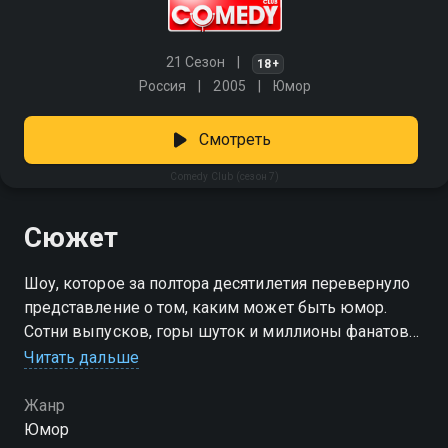
21 Сезон
18+
Россия
2005
Юмор
Смотреть
Comedy Club (сезон 7)
Сюжет
Шоу, которое за полтора десятилетия перевернуло
представление о том, каким может быть юмор.
Сотни выпусков, горы шуток и миллионы фанатов
по всему свету. Comedy Club — это острые темы,
Читать дальше
неожиданные форматы, звёздные гости и
проверенные резиденты, которые умеют
Жанр
рассмешить даже в пасмурный день. Включай —
Юмор