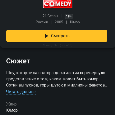
21 Сезон
18+
Россия
2005
Юмор
Смотреть
Comedy Club (сезон 13)
Сюжет
Шоу, которое за полтора десятилетия перевернуло
представление о том, каким может быть юмор.
Сотни выпусков, горы шуток и миллионы фанатов
по всему свету. Comedy Club — это острые темы,
Читать дальше
неожиданные форматы, звёздные гости и
проверенные резиденты, которые умеют
Жанр
рассмешить даже в пасмурный день. Включай —
Юмор