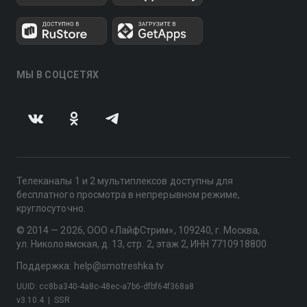
МЫ В СОЦСЕТЯХ
Телеканалы 1 и 2 мультиплексов доступны для
бесплатного просмотра в непрерывном режиме,
круглосуточно.
© 2014 — 2026, ООО «ЛайфСтрим», 109240, г. Москва,
ул. Николоямская, д. 13, стр. 2, этаж 2, ИНН 7710918800
Поддержка: help@smotreshka.tv
UUID: cc8ba340-4a8c-48ec-a7b6-dfbf64f368a8
v3.10.4
|
SSR