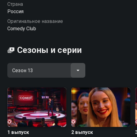
будет громко, дерзко и по-настоящему смешно!
Страна
«Comedy Club» — смотрите онлайн в хорошем
Россия
качестве.
Оригинальное название
Comedy Club
Посмотреть онлайн 13 сезон сериала Comedy Club
вы можете совершенно бесплатно в хорошем HD
качестве на Смотрёшке
Сезоны и серии
1 выпуск
2 выпуск