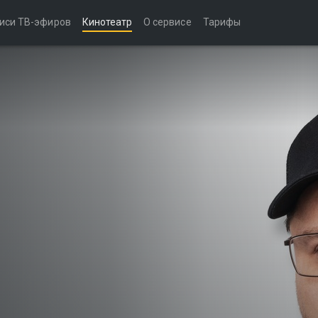
иси ТВ-эфиров
Кинотеатр
О сервисе
Тарифы