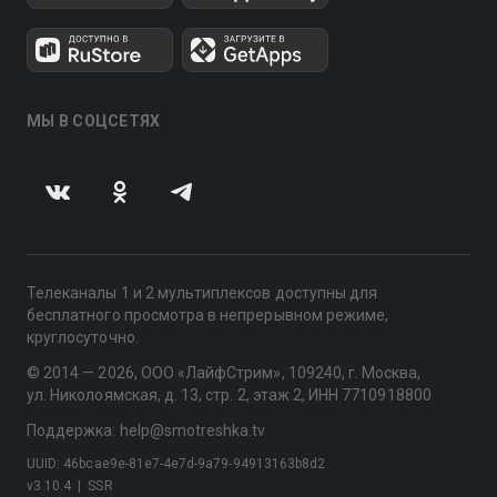
МЫ В СОЦСЕТЯХ
Телеканалы 1 и 2 мультиплексов доступны для
бесплатного просмотра в непрерывном режиме,
круглосуточно.
© 2014 — 2026, ООО «ЛайфСтрим», 109240, г. Москва,
ул. Николоямская, д. 13, стр. 2, этаж 2, ИНН 7710918800
Поддержка: help@smotreshka.tv
UUID: 46bcae9e-81e7-4e7d-9a79-94913163b8d2
v3.10.4
|
SSR