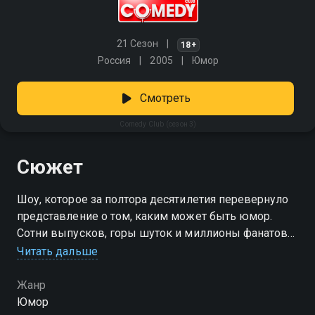
21 Сезон
18+
Россия
2005
Юмор
Смотреть
Comedy Club (сезон 3)
Сюжет
Шоу, которое за полтора десятилетия перевернуло
представление о том, каким может быть юмор.
Сотни выпусков, горы шуток и миллионы фанатов
по всему свету. Comedy Club — это острые темы,
Читать дальше
неожиданные форматы, звёздные гости и
проверенные резиденты, которые умеют
Жанр
рассмешить даже в пасмурный день. Включай —
Юмор