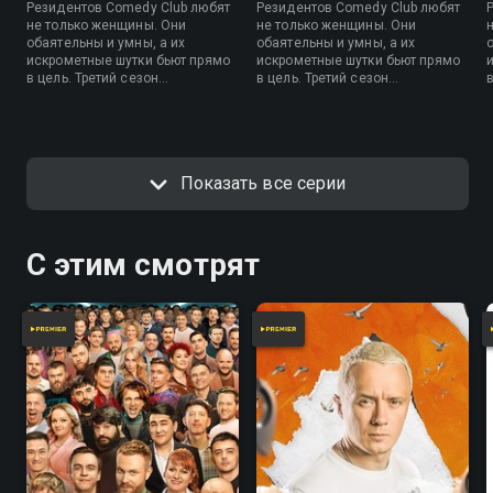
Резидентов Comedy Club любят
Резидентов Comedy Club любят
не только женщины. Они
не только женщины. Они
обаятельны и умны, а их
обаятельны и умны, а их
искрометные шутки бьют прямо
искрометные шутки бьют прямо
в цель. Третий сезон
в цель. Третий сезон
в
продолжает радовать
продолжает радовать
поклонников юмора без правил
поклонников юмора без правил
и дарит им возможность снова
и дарит им возможность снова
смеяться до потери сознания.
смеяться до потери сознания.
Показать все серии
С этим смотрят