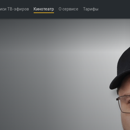
иси ТВ-эфиров
Кинотеатр
О сервисе
Тарифы