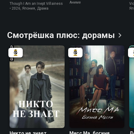
Аниме
Though I Am an Inept Villainess
Vi
• 2026, Япония, Драма
Яп
Смотрёшка плюс:
дорамы
7.7
7.8
7.7
7.1
Никто не знает
Мисс Ма, богиня
Д