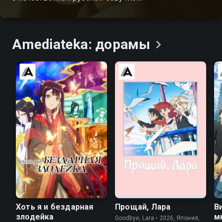
Amediateka:
дорамы
Хоть я и бездарная
Прощай, Лара
В
злодейка
м
Goodbye, Lara • 2026, Япония,